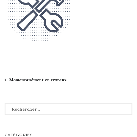
Navigation
Momentanément en travaux
de
l’article
Rechercher :
CATÉGORIES