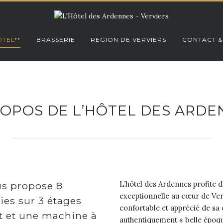
TEL**
BRASSERIE
REGION DE VERVIERS
CONTACT &
ROPOS DE L’HÔTEL DES ARDE
L’hôtel des Ardennes profite d
us propose 8
exceptionnelle au cœur de Verv
es sur 3 étages
confortable et apprécié de sa c
it et une machine à
authentiquement « belle époque