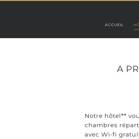
Skip
to
content
ACCUEIL
HÔ
A P
Notre hôtel** vo
chambres réparti
avec Wi-fi gratu