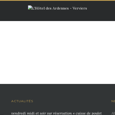
ACTUALITÉS
N
vendredi midi et soir sur réservation « cuisse de poulet
A