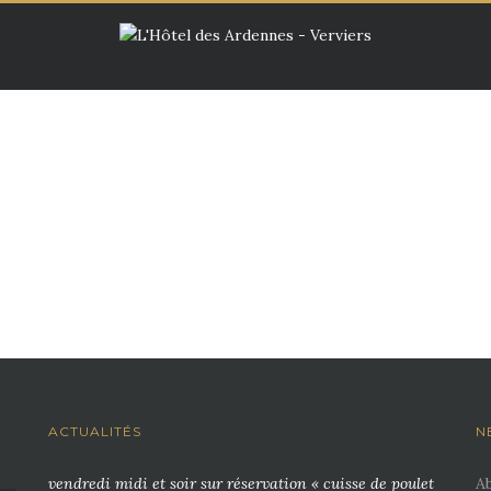
ACTUALITÉS
N
vendredi midi et soir sur réservation « cuisse de poulet
A