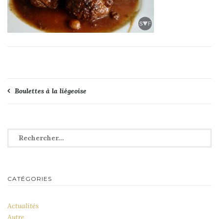
Navigation
Boulettes à la liégeoise
de
l’article
Rechercher :
CATÉGORIES
Actualités
Autre