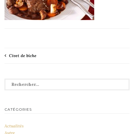
Navigation
Civet de biche
de
l’article
Rechercher :
CATÉGORIES
Actualités
Autre