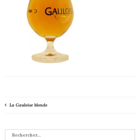
Navigation
La Gauloise blonde
de
l’article
Rechercher :