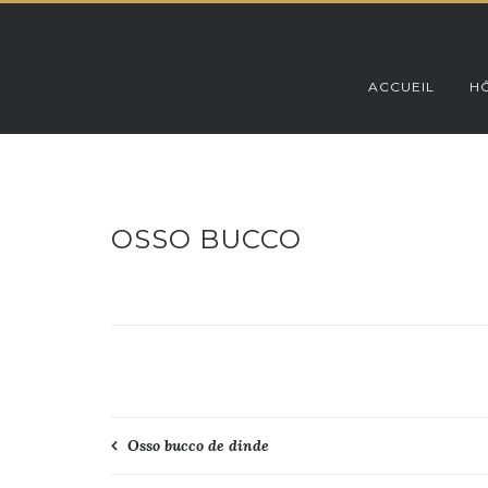
Skip
to
content
ACCUEIL
HÔ
OSSO BUCCO
Navigation
Osso bucco de dinde