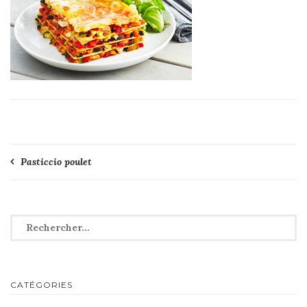
Navigation
Pasticcio poulet
de
l’article
Rechercher :
CATÉGORIES