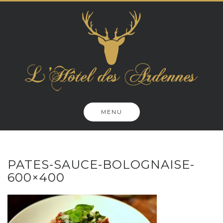
Skip
to
content
MENU
PATES-SAUCE-BOLOGNAISE-
600×400