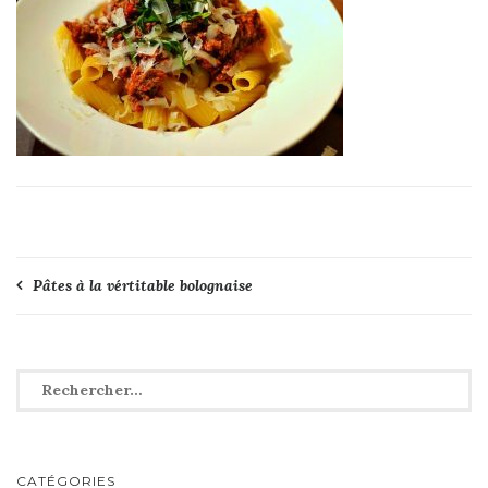
Navigation
Pâtes à la vértitable bolognaise
de
l’article
Rechercher :
CATÉGORIES