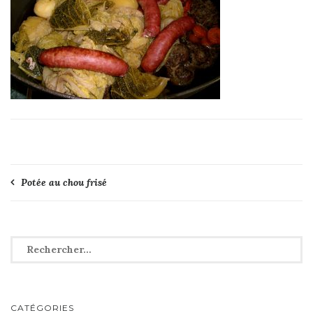
Navigation
Potée au chou frisé
de
l’article
Rechercher :
CATÉGORIES