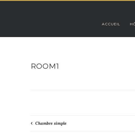
Skip
to
content
ACCUEIL
HÔ
ROOM1
Navigation
Chambre simple