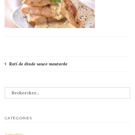
Navigation
Roti de dinde sauce moutarde
de
l’article
Rechercher :
CATÉGORIES
Actualités