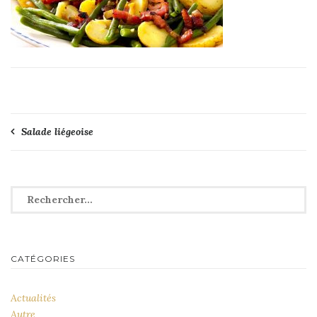
Navigation
Salade liégeoise
de
l’article
Rechercher :
CATÉGORIES
Actualités
Autre