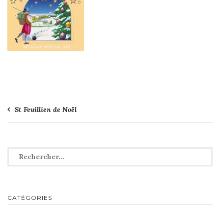
Navigation
St Feuillien de Noël
de
l’article
Rechercher :
CATÉGORIES