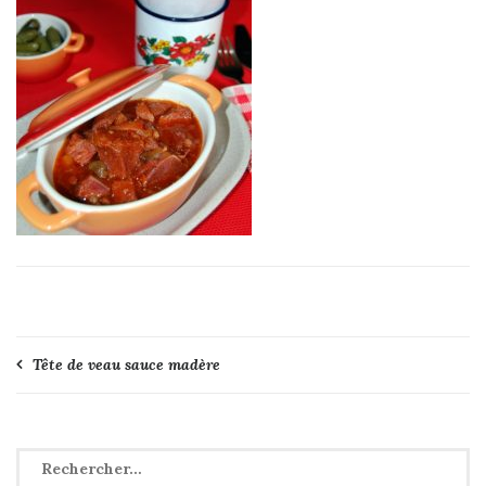
Navigation
Tête de veau sauce madère
de
l’article
Rechercher :