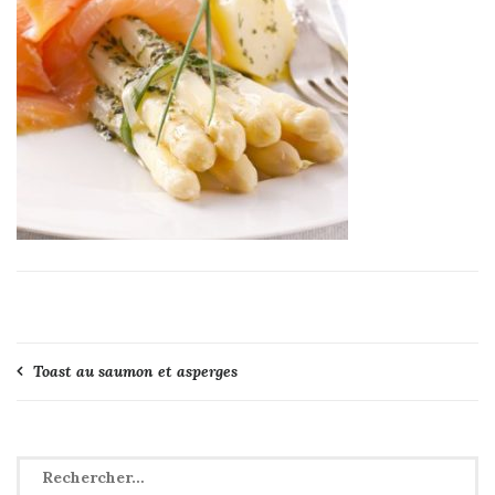
Navigation
Toast au saumon et asperges
de
l’article
Rechercher :