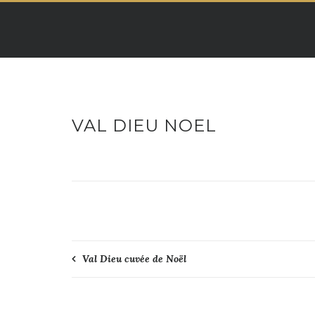
Skip
to
content
VAL DIEU NOEL
Navigation
Val Dieu cuvée de Noël
de
l’article