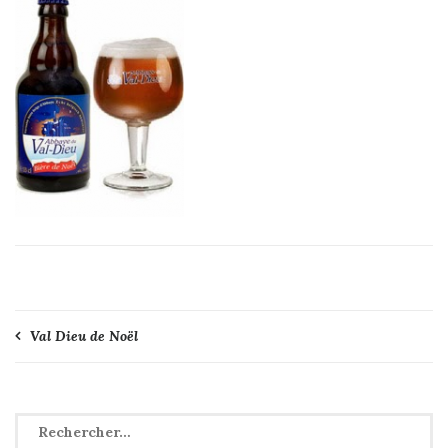
Navigation
Val Dieu de Noël
de
l’article
Rechercher :