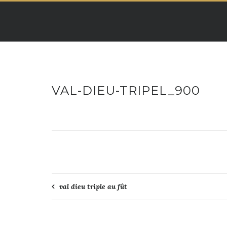
Skip
to
content
VAL-DIEU-TRIPEL_900
Navigation
val dieu triple au fût
de
l’article