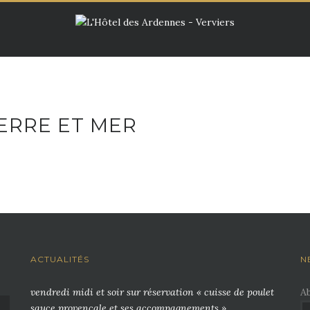
ERRE ET MER
ACTUALITÉS
N
vendredi midi et soir sur réservation « cuisse de poulet
A
sauce provençale et ses accompagnements »