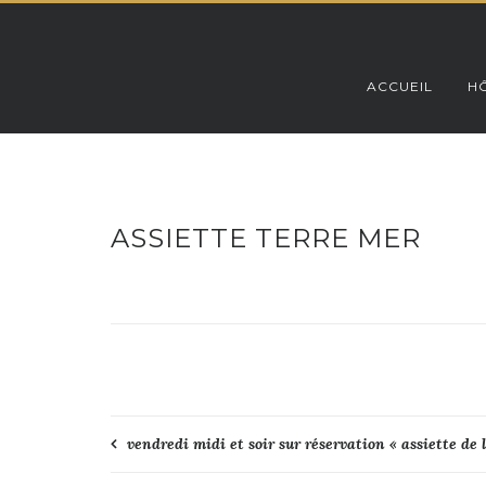
Skip
to
content
ACCUEIL
HÔ
ASSIETTE TERRE MER
Navigation
vendredi midi et soir sur réservation « assiette de 