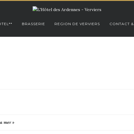
TEL**
BRASSERIE
REGION DE VERVIERS
CONTACT &
la mer »