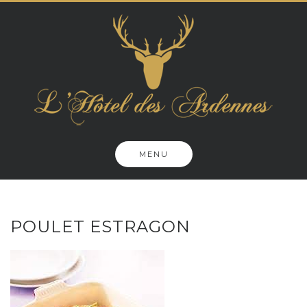
Skip
to
content
MENU
POULET ESTRAGON