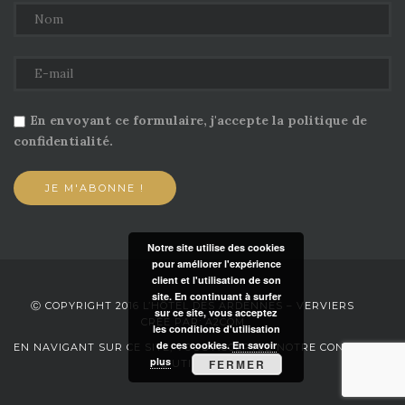
En envoyant ce formulaire, j'accepte la politique de
confidentialité.
Notre site utilise des cookies
pour améliorer l'expérience
client et l'utilisation de son
site. En continuant à surfer
Ⓒ COPYRIGHT 2016 L’HÔTEL DES ARDENNES – VERVIERS
sur ce site, vous acceptez
CRÉÉ PAR: A2COM
les conditions d'utilisation
de ces cookies.
En savoir
EN NAVIGANT SUR CE SITE, VOUS ACCEPTEZ NOTRE CONDITIONS
plus
FERMER
D’UTILISATION