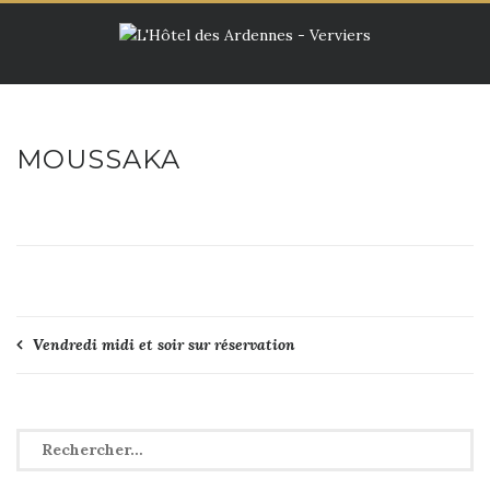
Skip
to
content
MOUSSAKA
Navigation
Vendredi midi et soir sur réservation
de
l’article
Rechercher :