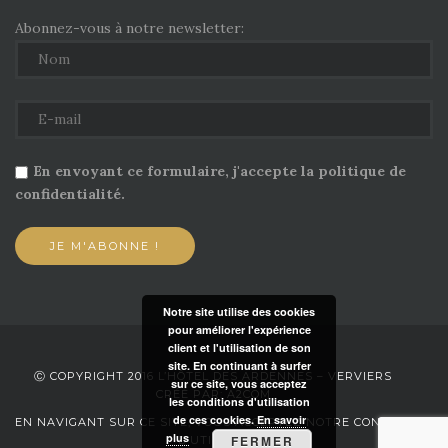
Abonnez-vous à notre newsletter:
En envoyant ce formulaire, j'accepte la politique de
confidentialité.
Notre site utilise des cookies
pour améliorer l'expérience
client et l'utilisation de son
site. En continuant à surfer
Ⓒ COPYRIGHT 2016 L’HÔTEL DES ARDENNES – VERVIERS
sur ce site, vous acceptez
CRÉÉ PAR: A2COM
les conditions d'utilisation
de ces cookies.
En savoir
EN NAVIGANT SUR CE SITE, VOUS ACCEPTEZ NOTRE CONDITIONS
plus
FERMER
D’UTILISATION