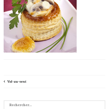
Navigation
Vol-au-vent
de
l’article
Rechercher :