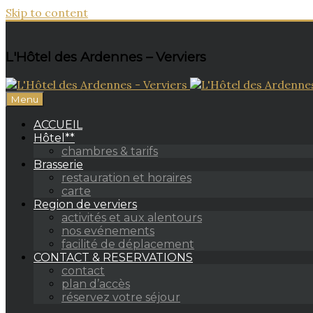
Skip to content
L'Hôtel des Ardennes – Verviers
Menu
ACCUEIL
Hôtel**
chambres & tarifs
Brasserie
restauration et horaires
carte
Region de verviers
activités et aux alentours
nos evénements
facilité de déplacement
CONTACT & RESERVATIONS
contact
plan d’accès
réservez votre séjour