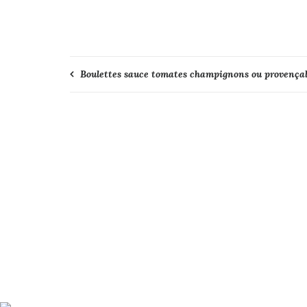
Navigation
Boulettes sauce tomates champignons ou provença
de
l’article