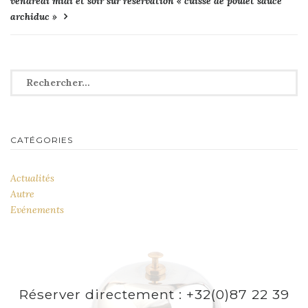
vendredi midi et soir sur réservation « cuisse de poulet sauce
l’article
archiduc »
Rechercher :
CATÉGORIES
Actualités
Autre
Evénements
Réserver directement : +32(0)87 22 39