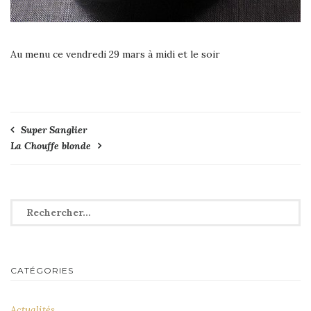
Au menu ce vendredi 29 mars à midi et le soir
Navigation
Super Sanglier
La Chouffe blonde
de
l’article
Rechercher :
CATÉGORIES
Actualités