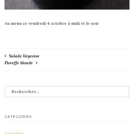
Au menu ce vendredi 4 octobre à midi et le soir
Navigation
Salade liégeoise
Floreffe blonde
de
l’article
Rechercher :
CATÉGORIES
Actualités