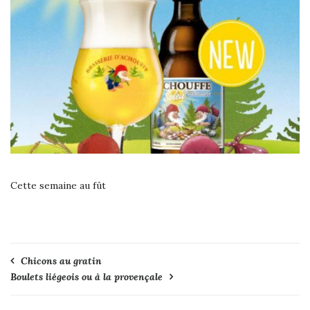
Cette semaine au fût
Navigation
Chicons au gratin
Boulets liégeois ou à la provençale
de
l’article