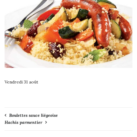
Vendredi 31 août
Navigation
Boulettes sauce liégeoise
Hachis parmentier
de
l’article