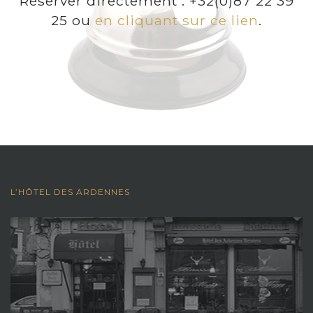
Réserver directement : +32(0)87 22 39
25 ou
en cliquant sur ce lien
.
L’HÔTEL DES ARDENNES