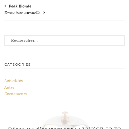
Navigation
Peak Blonde
Fermeture annuelle
de
l’article
Rechercher :
CATÉGORIES
Actualités
Autre
Evénements