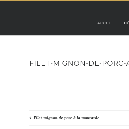
Skip
to
content
ACCUEIL
HÔ
FILET-MIGNON-DE-PORC
Navigation
Filet mignon de porc à la moutarde