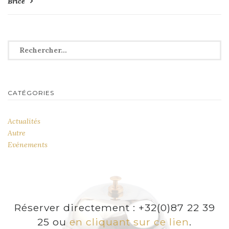
Brice
de
l’article
Rechercher :
CATÉGORIES
Actualités
Autre
Evénements
Réserver directement : +32(0)87 22 39
25 ou
en cliquant sur ce lien
.