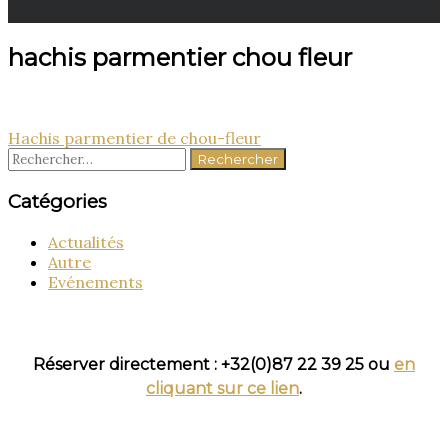
hachis parmentier chou fleur
Navigation
Hachis parmentier de chou-fleur
Rechercher :
de
l’article
Catégories
Actualités
Autre
Evénements
Réserver directement : +32(0)87 22 39 25 ou
en
cliquant sur ce lien
.