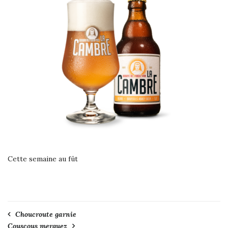
Cette semaine au fût
Navigation
Choucroute garnie
Couscous merguez