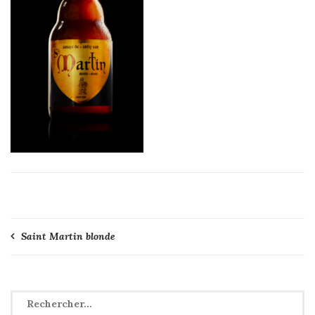
Navigation
Saint Martin blonde
de
l’article
Rechercher :