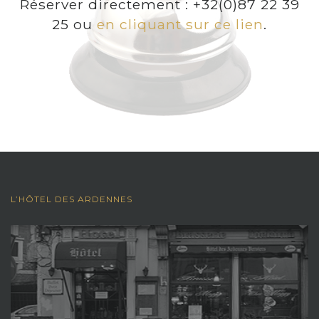
Réserver directement : +32(0)87 22 39
25 ou
en cliquant sur ce lien
.
L’HÔTEL DES ARDENNES