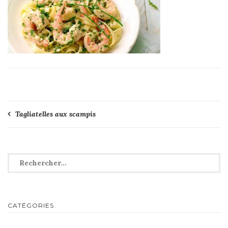
Navigation
Tagliatelles aux scampis
de
l’article
Rechercher :
CATÉGORIES