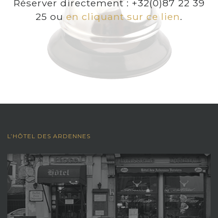
Réserver directement : +32(0)87 22 39
25 ou
en cliquant sur ce lien
.
L’HÔTEL DES ARDENNES