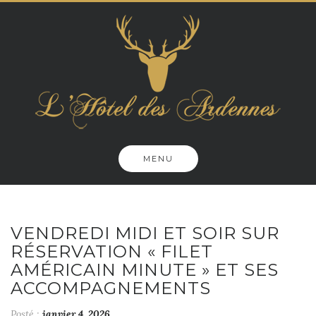
Skip
to
content
MENU
VENDREDI MIDI ET SOIR SUR
RÉSERVATION « FILET
AMÉRICAIN MINUTE » ET SES
ACCOMPAGNEMENTS
Posté :
janvier 4, 2026