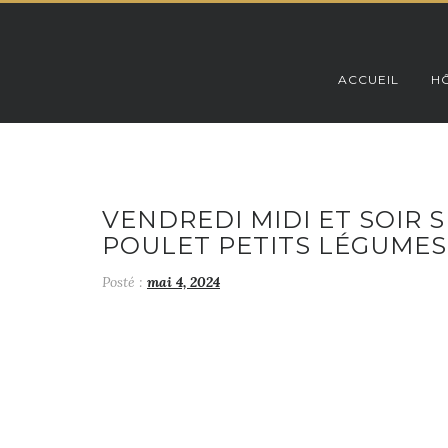
Skip
to
content
ACCUEIL
HÔ
VENDREDI MIDI ET SOIR 
POULET PETITS LÉGUMES
Posté :
mai 4, 2024