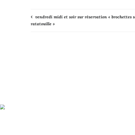
Navigation
vendredi midi et soir sur réservation « brochettes 
ratatouille »
de
l’article