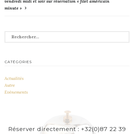
vendredi midi et soir sur réservation « filet américain
de
minute »
l’article
Rechercher :
CATÉGORIES
Actualités
Autre
Evénements
Réserver directement : +32(0)87 22 39