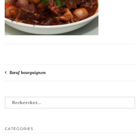
Navigation
Bœuf bourguignon
de
l’article
Rechercher :
CATÉGORIES