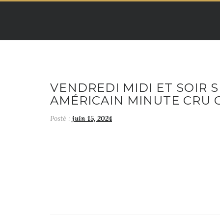
Skip
to
content
VENDREDI MIDI ET SOIR S
AMÉRICAIN MINUTE CRU O
Posté :
juin 15, 2024