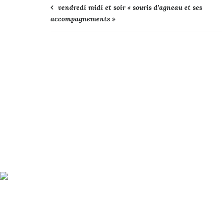
Navigation
vendredi midi et soir « souris d’agneau et ses
accompagnements »
de
l’article