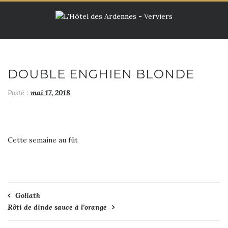
Skip
to
content
DOUBLE ENGHIEN BLONDE
Posté :
mai 17, 2018
Cette semaine au fût
Navigation
Goliath
Rôti de dinde sauce à l’orange
de
l’article