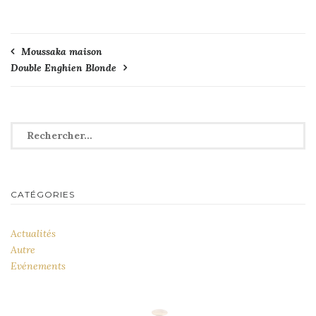
Navigation
Moussaka maison
Double Enghien Blonde
de
l’article
Rechercher :
CATÉGORIES
Actualités
Autre
Evénements