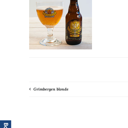
Navigation
Grimbergen blonde
de
l’article